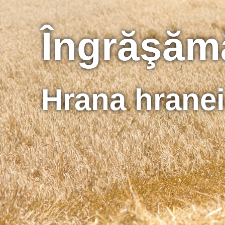
Îngrăşămâ
Hrana hranei