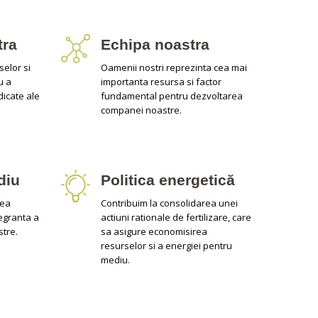
tra
Echipa noastra
elor si
Oamenii nostri reprezinta cea mai
u a
importanta resursa si factor
dicate ale
fundamental pentru dezvoltarea
companei noastre.
diu
Politica energetică
tea
Contribuim la consolidarea unei
tegranta a
actiuni rationale de fertilizare, care
stre.
sa asigure economisirea
resurselor si a energiei pentru
mediu.