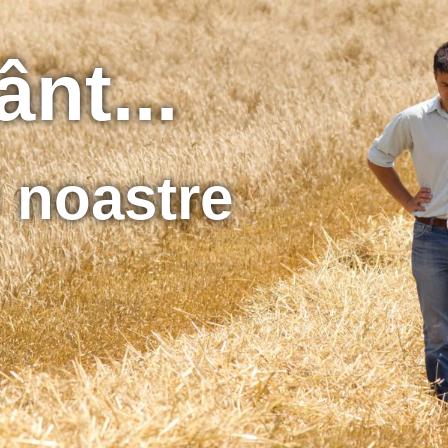
nt...
 noastre