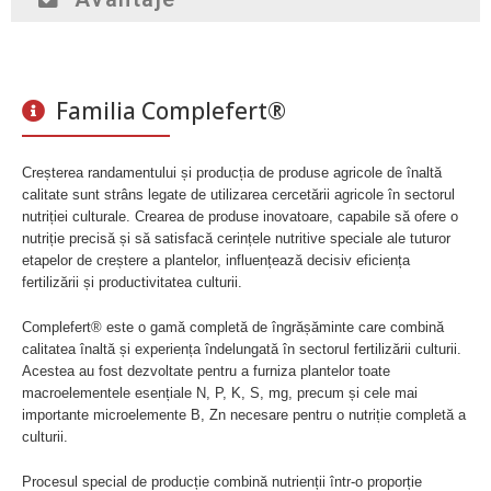
Familia Complefert®
Creșterea randamentului și producția de produse agricole de înaltă
calitate sunt strâns legate de utilizarea cercetării agricole în sectorul
nutriției culturale. Crearea de produse inovatoare, capabile să ofere o
nutriție precisă și să satisfacă cerințele nutritive speciale ale tuturor
etapelor de creștere a plantelor, influențează decisiv eficiența
fertilizării și productivitatea culturii.
Complefert® este o gamă completă de îngrășăminte care combină
calitatea înaltă și experiența îndelungată în sectorul fertilizării culturii.
Acestea au fost dezvoltate pentru a furniza plantelor toate
macroelementele esențiale N, P, K, S, mg, precum și cele mai
importante microelemente B, Zn necesare pentru o nutriție completă a
culturii.
Procesul special de producție combină nutrienții într-o proporție