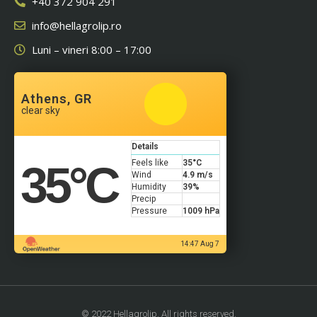
+40 372 904 291
info@hellagrolip.ro
Luni – vineri 8:00 – 17:00
Athens, GR
clear sky
Details
35
°C
Feels like
35
°C
Wind
4.9 m/s
Humidity
39%
Precip
Pressure
1009 hPa
14:47 Aug 7
© 2022 Hellagrolip. All rights reserved.