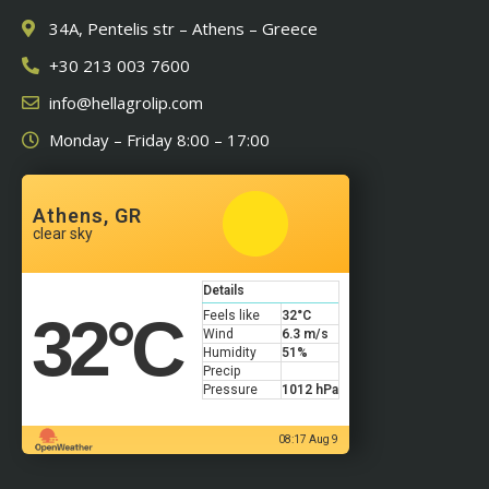
34A, Pentelis str – Athens – Greece
+30 213 003 7600
info@hellagrolip.com
Monday – Friday 8:00 – 17:00
Athens, GR
clear sky
Details
32
°C
Feels like
32
°C
Wind
6.3 m/s
Humidity
51%
Precip
Pressure
1012 hPa
08:17 Aug 9