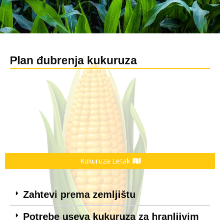
Plan đubrenja kukuruza
Kukuruza Letak
Zahtevi prema zemljištu
Potrebe useva kukuruza za hranljivim