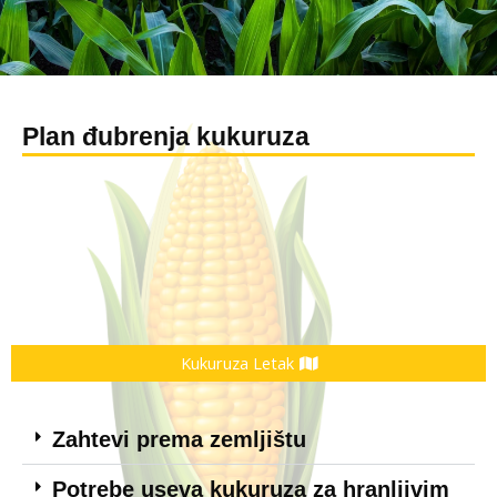
Plan đubrenja kukuruza
Kukuruza Letak
Zahtevi prema zemljištu
Potrebe useva kukuruza za hranljivim