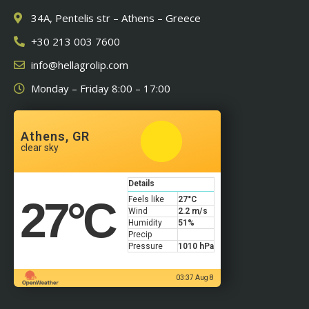
34A, Pentelis str – Athens – Greece
+30 213 003 7600
info@hellagrolip.com
Monday – Friday 8:00 – 17:00
Athens, GR
clear sky
Details
27
°C
Feels like
27
°C
Wind
2.2 m/s
Humidity
51%
Precip
Pressure
1010 hPa
03:37 Aug 8