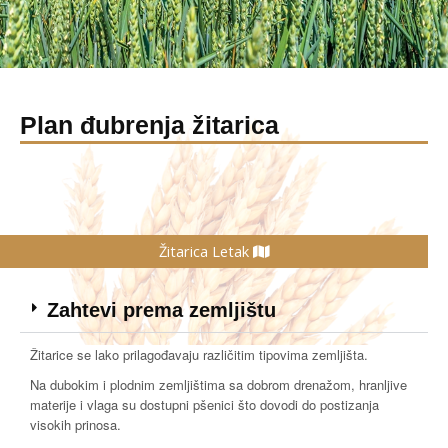
Plan đubrenja žitarica
Žitarica Letak
Zahtevi prema zemljištu
Žitarice se lako prilagođavaju različitim tipovima zemljišta.
Na dubokim i plodnim zemljištima sa dobrom drenažom, hranljive
materije i vlaga su dostupni pšenici što dovodi do postizanja
visokih prinosa.