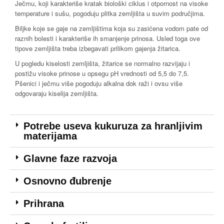
Ječmu, koji karakteriše kratak biološki ciklus i otpornost na visoke
temperature i sušu, pogoduju plitka zemljišta u suvim područjima.
Biljke koje se gaje na zemljištima koja su zasićena vodom pate od
raznih bolesti i karakteriše ih smanjenje prinosa. Usled toga ove
tipove zemljišta treba izbegavati prilikom gajenja žitarica.
U pogledu kiselosti zemljišta, žitarice se normalno razvijaju i
postižu visoke prinose u opsegu pH vrednosti od 5,5 do 7,5.
Pšenici i ječmu više pogoduju alkalna dok raži i ovsu više
odgovaraju kiselija zemljišta.
Potrebe useva kukuruza za hranljivim
materijama
Glavne faze razvoja
Osnovno đubrenje
Prihrana