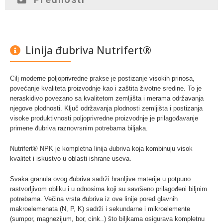
Linija đubriva Nutrifert®
Cilj moderne poljoprivredne prakse je postizanje visokih prinosa,
povećanje kvaliteta proizvodnje kao i zaštita životne sredine. To je
neraskidivo povezano sa kvalitetom zemljišta i merama održavanja
njegove plodnosti. Ključ održavanja plodnosti zemljišta i postizanja
visoke produktivnosti poljoprivredne proizvodnje je prilagođavanje
primene đubriva raznovrsnim potrebama biljaka.
Nutrifert® NPK je kompletna linija đubriva koja kombinuju visok
kvalitet i iskustvo u oblasti ishrane useva.
Svaka granula ovog đubriva sadrži hranljive materije u potpuno
rastvorljivom obliku i u odnosima koji su savršeno prilagođeni biljnim
potrebama. Večina vrsta đubriva iz ove linije pored glavnih
makroelemenata (N, P, K) sadrži i sekundarne i mikroelemente
(sumpor, magnezijum, bor, cink..) što biljkama osigurava kompletnu