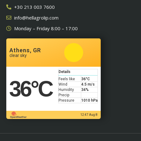
+30 213 003 7600
info@hellagrolip.com
Monday – Friday 8:00 – 17:00
Athens, GR
clear sky
Details
36
°C
Feels like
36
°C
Wind
4.5 m/s
Humidity
34%
Precip
Pressure
1010 hPa
12:47 Aug 8