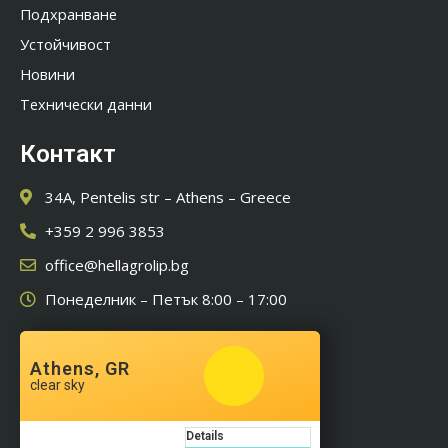
Подхранване
Устойчивост
Новини
Технически данни
Контакт
34A, Pentelis str – Athens – Greece
+359 2 996 3853
office@hellagrolip.bg
Понеделник – Петък 8:00 – 17:00
Athens, GR
clear sky
Details