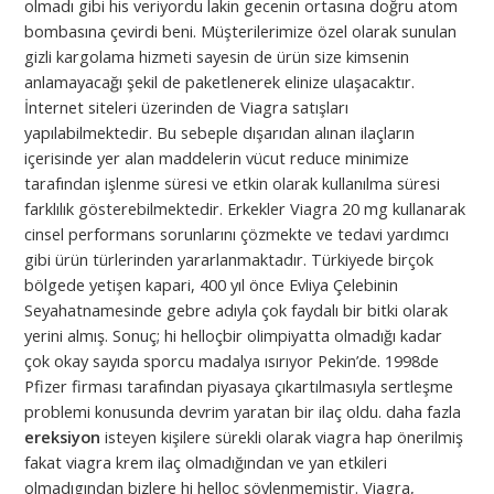
olmadı gibi his veriyordu lakin gecenin ortasına doğru atom
bombasına çevirdi beni. Müşterilerimize özel olarak sunulan
gizli kargolama hizmeti sayesin de ürün size kimsenin
anlamayacağı şekil de paketlenerek elinize ulaşacaktır.
İnternet siteleri üzerinden de Viagra satışları
yapılabilmektedir. Bu sebeple dışarıdan alınan ilaçların
içerisinde yer alan maddelerin vücut reduce minimize
tarafından işlenme süresi ve etkin olarak kullanılma süresi
farklılık gösterebilmektedir. Erkekler Viagra 20 mg kullanarak
cinsel performans sorunlarını çözmekte ve tedavi yardımcı
gibi ürün türlerinden yararlanmaktadır. Türkiyede birçok
bölgede yetişen kapari, 400 yıl önce Evliya Çelebinin
Seyahatnamesinde gebre adıyla çok faydalı bir bitki olarak
yerini almış. Sonuç; hi helloçbir olimpiyatta olmadığı kadar
çok okay sayıda sporcu madalya ısırıyor Pekin’de. 1998de
Pfizer firması tarafından piyasaya çıkartılmasıyla sertleşme
problemi konusunda devrim yaratan bir ilaç oldu. daha fazla
ereksiyon
isteyen kişilere sürekli olarak viagra hap önerilmiş
fakat viagra krem ilaç olmadığından ve yan etkileri
olmadıgından bizlere hi helloç söylenmemiştir. Viagra,