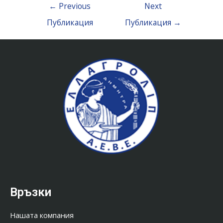
←
Previous
Next
Публикация
Публикация
→
Връзки
Нашата компания