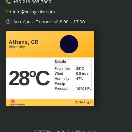
+30 213 003 7600
info@hellagrolip.com
Δευτέρα – Παρασκευή 8.00 – 17.00
Athens, GR
clear sky
Details
28
°C
Feels like
28
°C
Wind
0.5 m/s
Humidity
47%
Precip
Pressure
1010 hPa
22:36 Aug 6
© 2022 Hellagrolip. All rights reserved.