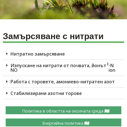
Замърсяване с нитрати
Нитратно замърсяване
3
Изпускане на нитрати от почвата, йонът
-Ν
ΝΟ
ion
Работа с торовете, амониево-нитратен азот
Стабилизирани азотни торове
Политика в областта на околната среда
Енергийна политика